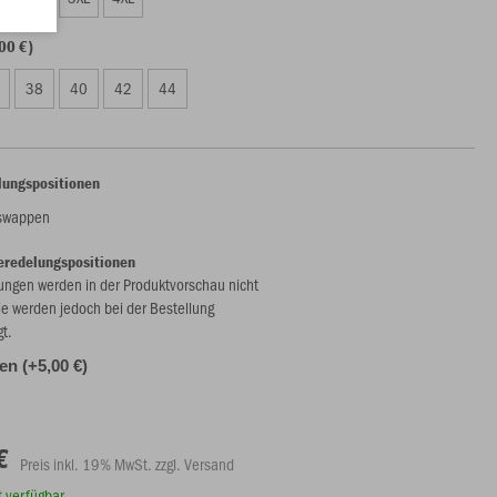
00 €)
38
40
42
44
lungspositionen
nswappen
eredelungspositionen
ungen werden in der Produktvorschau nicht
ie werden jedoch bei der Bestellung
gt.
len (+5,00 €)
€
Preis inkl. 19% MwSt. zzgl. Versand
rt verfügbar