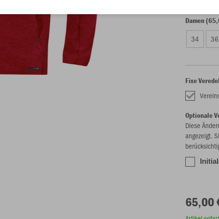
Damen (65,
34
36
Fixe Verede
Verei
Optionale V
Diese Änder
angezeigt. S
berücksichti
Initia
65,00 
Artikel sofo