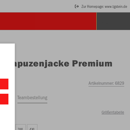
Zur Homepage: www.tgstein.de
O
Kapuzenjacke Premium
ics
Artikelnummer:
6829
ftrag
Teambestellung
Größentabelle
00 €)
XXL
3XL
4XL