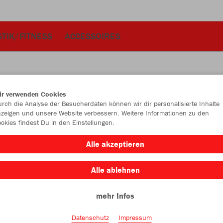
TIK/FITNESS
ACCESSOIRES
ir verwenden Cookies
JAK
rch die Analyse der Besucherdaten können wir dir personalisierte Inhalte
zeigen und unsere Website verbessern. Weitere Informationen zu den
Bas
okies findest Du in den Einstellungen.
Alle akzeptieren
Einzelau
Alle ablehnen
mehr Infos
Unisex (65,
Datenschutz
Impressum
S
M