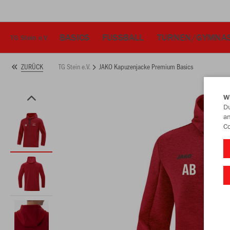
BASICS
FUSSBALL
TURNEN/GYMNAS
TG Stein e.V.
TG Stein e.V.
JAKO Kapuzenjacke Premium Basics
ZURÜCK
W
Du
an
Co