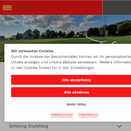
TG Stein e.V.
Wir verwenden Cookies
Durch die Analyse der Besucherdaten können wir dir personalisierte
Inhalte anzeigen und unsere Website verbessern. Weitere Informati
zu den Cookies findest Du in den Einstellungen.
TG Stein-Sport gemeinsam erleben!
Alle akzeptieren
Alle ablehnen
mehr Infos
Nachhaltig
Farbe
Datenschutz
Impressum