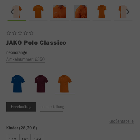
JAKO
Polo Classico
neonorange
Artikelnummer:
6350
Einzelauftrag
Teambestellung
Größentabelle
Kinder (28,79 €)
140
152
164