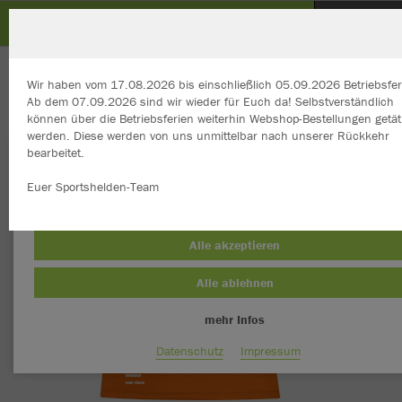
Tennis Club Gaertringen
ZURÜCK
Tennis Club Gaertringen
JAKO Polo Classico
Wir haben vom 17.08.2026 bis einschließlich 05.09.2026 Betriebsfer
Ab dem 07.09.2026 sind wir wieder für Euch da! Selbstverständlich
können über die Betriebsferien weiterhin Webshop-Bestellungen getät
werden. Diese werden von uns unmittelbar nach unserer Rückkehr
bearbeitet.
Wir verwenden Cookies
Durch die Analyse der Besucherdaten können wir dir personalisierte
Euer Sportshelden-Team
Inhalte anzeigen und unsere Website verbessern. Weitere Informati
zu den Cookies findest Du in den Einstellungen.
Alle akzeptieren
Alle ablehnen
mehr Infos
Datenschutz
Impressum