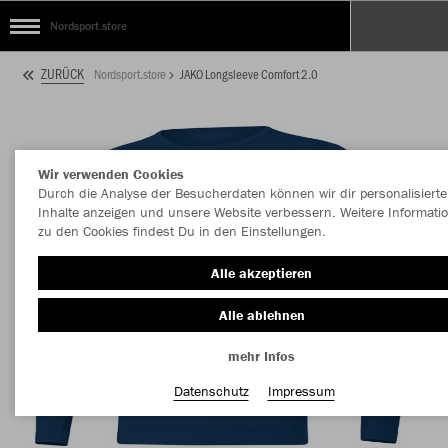
Nordsport.store
ZURÜCK
Nordsport.store
JAKO Longsleeve Comfort 2.0
Wir verwenden Cookies
Durch die Analyse der Besucherdaten können wir dir personalisierte
Inhalte anzeigen und unsere Website verbessern. Weitere Informati
zu den Cookies findest Du in den Einstellungen.
Alle akzeptieren
Alle ablehnen
mehr Infos
Datenschutz
Impressum