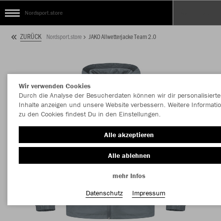
Nordsport.store
ZURÜCK
Nordsport.store
JAKO Allwetterjacke Team 2.0
Wir verwenden Cookies
Durch die Analyse der Besucherdaten können wir dir personalisierte
Inhalte anzeigen und unsere Website verbessern. Weitere Informati
zu den Cookies findest Du in den Einstellungen.
Alle akzeptieren
Alle ablehnen
mehr Infos
Datenschutz
Impressum