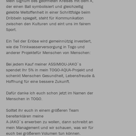
Mein Signum des geöffneten Kreises mit dem A,
der einen Ball symbolisiert und gleichzeitig
gelebte Weltoffenheit in einer Schrittfolge beim
Dribbeln spiegelt, steht für Kommunikation
zwischen den Kulturen und eint uns im fairem
Sport.
Ein Teil der Erlöse wird gemeinnützig investiert,
wie die Trinkwasserversorgung in Togo und
anderer Projektefür Menschen von Menschen:
Bei jedem Kauf meiner ASSIMIOU-JAKO`s
spendet Ihr 5% in mein TOGO-AQUA-Projekt und
schenkt Menschen Gesundheit, Lebensfreude &
Hoffnung für eine bessere Zukunft.
Dafür danke ich euch schon jetzt im Namen der
Menschen in TOGO.
Solltet ihr euch in einem größeren Team
bereiterklären meine
A-JAKO`s erwerben zu wollen, dann schreibt an
mein Management und wir schauen, was wir für
euch bei größerem Volumen tun können.