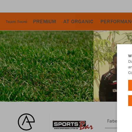
PREMIUM
AT ORGANIC
PERFORMAN
Team Touré
W
Du
an
Co
Farbe