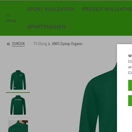
SPORT KOLLEKTION
FREIZEIT KOLLEKTIO
TV
Obing
SPORTTASCHEN
TV Obing
JAKO Ziptop Organic
ZURÜCK
W
Du
an
Co