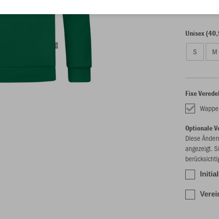
Unisex (40,
S
M
Fixe Verede
Wappen
Optionale V
Diese Änder
angezeigt. S
berücksichti
Initia
Verei