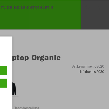
TV OBING LEICHTATHLETIK
O
Ziptop Organic
Artikelnummer:
C8620
Lieferbar bis 2030
ftrag
Teambestellung