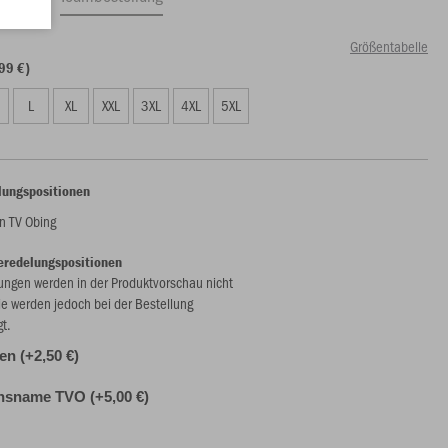
Größentabelle
99 €)
L
XL
XXL
3XL
4XL
5XL
lungspositionen
 TV Obing
eredelungspositionen
ungen werden in der Produktvorschau nicht
ie werden jedoch bei der Bestellung
gt.
len (+2,50 €)
nsname TVO (+5,00 €)