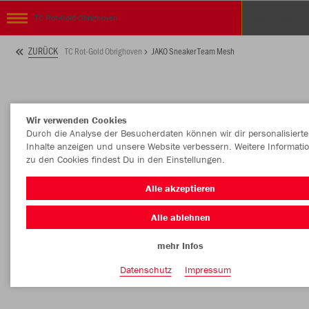
TC Rot-Gold Obrighoven
ZURÜCK
TC Rot-Gold Obrighoven
JAKO Sneaker Team Mesh
Wir verwenden Cookies
Durch die Analyse der Besucherdaten können wir dir personalisierte
Inhalte anzeigen und unsere Website verbessern. Weitere Informati
zu den Cookies findest Du in den Einstellungen.
Alle akzeptieren
Alle ablehnen
mehr Infos
Datenschutz
Impressum