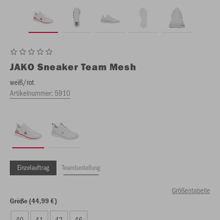
JAKO
Sneaker Team Mesh
weiß/rot
Artikelnummer:
5910
Einzelauftrag
Teambestellung
Größentabelle
Größe (44,99 €)
40
41
42
46