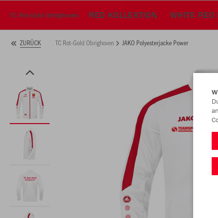
RED KOLLEKTION
WHITE RED
TC Rot-Gold Obrighoven
TC Rot-Gold Obrighoven
JAKO Polyesterjacke Power
ZURÜCK
W
Du
an
Co