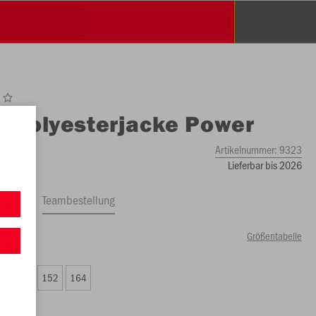
O
Polyesterjacke Power
Artikelnummer:
9323
Lieferbar bis 2026
ftrag
Teambestellung
Größentabelle
99 €)
8
140
152
164
99 €)