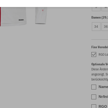
S
M
Damen (29,
34
36
Fixe Verede
RGO Lo
Optionale V
Diese Änder
angezeigt. S
berücksichti
Name 
Nr/In
RGO S