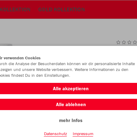
 KOLLEKTION
GOLD KOLLEKTION
JAK
ir verwenden Cookies
rch die Analyse der Besucherdaten können wir dir personalisierte Inhalte
zeigen und unsere Website verbessern. Weitere Informationen zu den
okies findest Du in den Einstellungen.
Einzelau
Alle akzeptieren
Alle ablehnen
Kinder (24,
mehr Infos
116
12
Unisex (29,
Datenschutz
Impressum