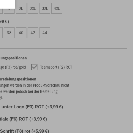
L
XL
XXL
3XL
4XL
99 €)
38
40
42
44
lungspositionen
go (F3) rot/gold
Teamsport (F2) ROT
eredelungspositionen
ungen werden in der Produktvorschau nicht
ie werden jedoch bei der Bestellung
gt.
unter Logo (F3) ROT (+3,99 €)
itiale (F6) ROT (+3,99 €)
chrift (F8) rot (+5,99 €)