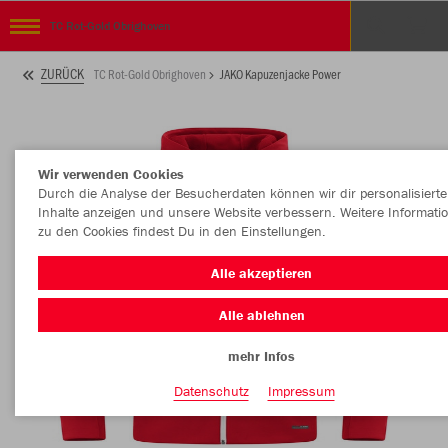
TC Rot-Gold Obrighoven
ZURÜCK
TC Rot-Gold Obrighoven
JAKO Kapuzenjacke Power
Wir verwenden Cookies
Durch die Analyse der Besucherdaten können wir dir personalisierte
Inhalte anzeigen und unsere Website verbessern. Weitere Informati
zu den Cookies findest Du in den Einstellungen.
Alle akzeptieren
Alle ablehnen
mehr Infos
Datenschutz
Impressum