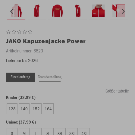
JAKO
Kapuzenjacke Power
Artikelnummer:
6823
Lieferbar bis 2026
Einzelauftrag
Teambestellung
Größentabelle
Kinder (32,99 €)
128
140
152
164
Unisex (37,99 €)
S
M
L
XL
XXL
3XL
4XL