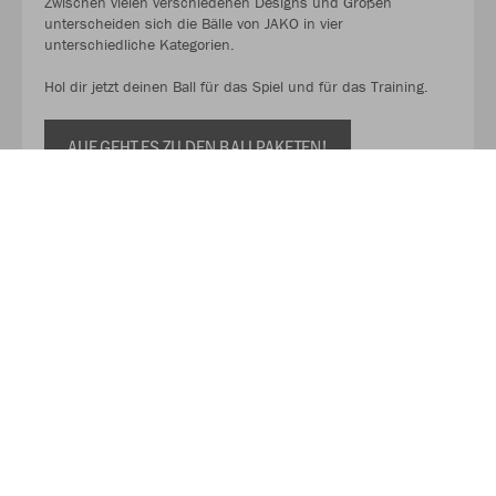
Zwischen vielen verschiedenen Designs und Größen
unterscheiden sich die Bälle von JAKO in vier
unterschiedliche Kategorien.
Hol dir jetzt deinen Ball für das Spiel und für das Training.
AUF GEHT ES ZU DEN BALLPAKETEN!
Kaufe Deinen Geschenkgutschein zum Verschenken!
Mit unserem Gutschein schenkst du Flexibilität, Qualität und
eine große Auswahl. So kann der oder die Beschenkte selbst