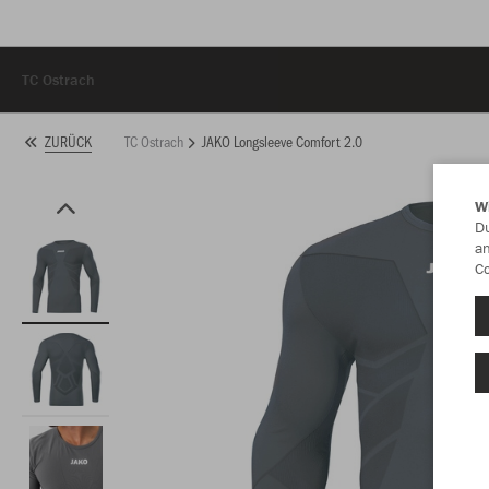
TC Ostrach
TC Ostrach
JAKO Longsleeve Comfort 2.0
ZURÜCK
W
Du
an
Co