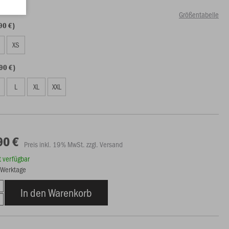
Größentabelle
90 €)
S
XS
90 €)
L
XL
XXL
90 €
Preis inkl. 19% MwSt. zzgl. Versand
rt verfügbar
4 Werktage
In den Warenkorb