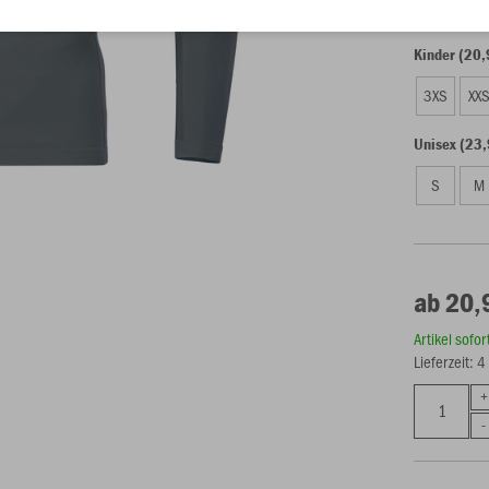
Kinder (20,
3XS
XX
Unisex (23,
S
M
ab 20,
Artikel sofo
Lieferzeit: 