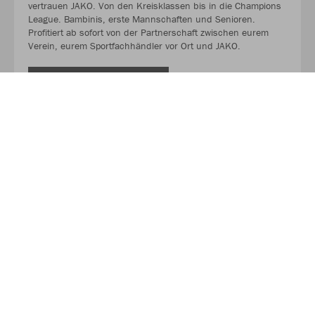
vertrauen JAKO. Von den Kreisklassen bis in die Champions
League. Bambinis, erste Mannschaften und Senioren.
Profitiert ab sofort von der Partnerschaft zwischen eurem
Verein, eurem Sportfachhändler vor Ort und JAKO.
MEHR LESEN
Über JAKO
Aus der Garage zum führenden Teamsport-Ausrüster. Die
Erfolgsgeschichte von JAKO beginnt 1989 und dauert bis