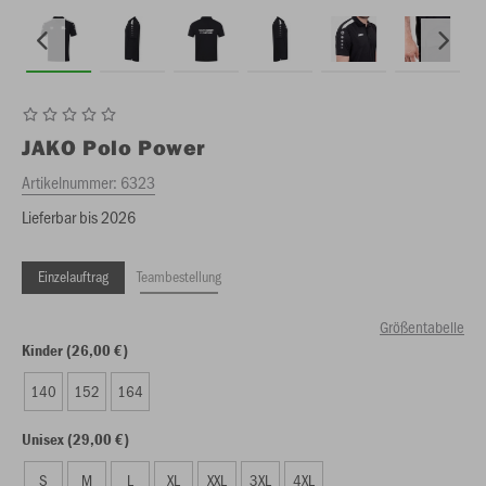
JAKO
Polo Power
Artikelnummer:
6323
Lieferbar bis 2026
Einzelauftrag
Teambestellung
Größentabelle
Kinder (26,00 €)
140
152
164
Unisex (29,00 €)
S
M
L
XL
XXL
3XL
4XL