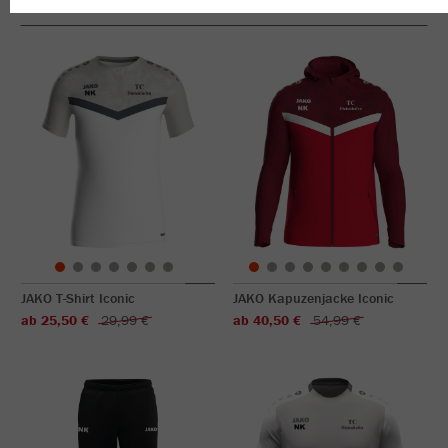
JAKO T-Shirt Iconic
JAKO Kapuzenjacke Iconic
ab 25,50 €
29,99 €
ab 40,50 €
54,99 €