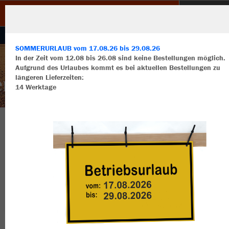
TC Dietenhofen
SOMMERURLAUB vom 17.08.26 bis 29.08.26
In der Zeit vom 12.08 bis 26.08 sind keine Bestellungen möglich.
Aufgrund des Urlaubes kommt es bei aktuellen Bestellungen zu
längeren Lieferzeiten:
14 Werktage
Wir verwenden Cookies
Durch die Analyse der Besucherdaten können wir dir personalisierte
Inhalte anzeigen und unsere Website verbessern. Weitere Informati
zu den Cookies findest Du in den Einstellungen.
Herzlich Willkommen im Teamshop TC
Alle akzeptieren
Dietenhofen
Alle ablehnen
mehr Infos
Nachhaltig
Farbe
Datenschutz
Impressum