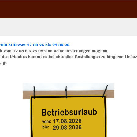
RLAUB vom 17.08.26 bis 29.08.26
JAK
eit vom 12.08 bis 26.08 sind keine Bestellungen möglich.
 des Urlaubes kommt es bei aktuellen Bestellungen zu längeren Lieferz
ir verwenden Cookies
tage
rch die Analyse der Besucherdaten können wir dir personalisierte Inhalte
anthra light
zeigen und unsere Website verbessern. Weitere Informationen zu den
okies findest Du in den Einstellungen.
Alle akzeptieren
Alle ablehnen
Einzelau
mehr Infos
Datenschutz
Impressum