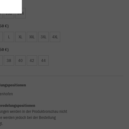
50 €)
0
152
164
50 €)
L
XL
XXL
3XL
4XL
50 €)
38
40
42
44
lungspositionen
tenhofen
eredelungspositionen
ungen werden in der Produktvorschau nicht
ie werden jedoch bei der Bestellung
gt.