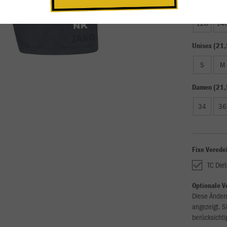
Kinder (18,
128
14
Unisex (21,
S
M
Damen (21,
34
36
Fixe Verede
TC Die
Optionale V
Diese Änder
angezeigt. S
berücksichti