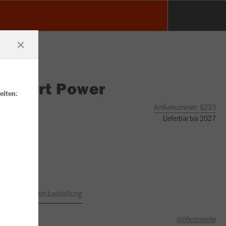
O
Short Power
eiten:
Artikelnummer:
6223
Lieferbar bis 2027
ftrag
Teambestellung
Größentabelle