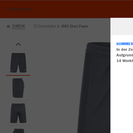
TC Dietenhofen
TC Dietenhofen
JAKO Short Power
ZURÜCK
SOMMERU
In der Z
Aufgrund
W
14 Werk
Du
an
Co