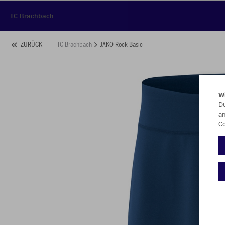
TC Brachbach
TC Brachbach
JAKO Rock Basic
ZURÜCK
W
Du
an
Co