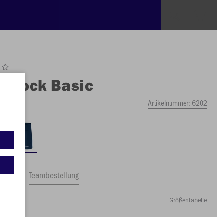
O
Rock Basic
Artikelnummer:
6202
ftrag
Teambestellung
Größentabelle
99 €)