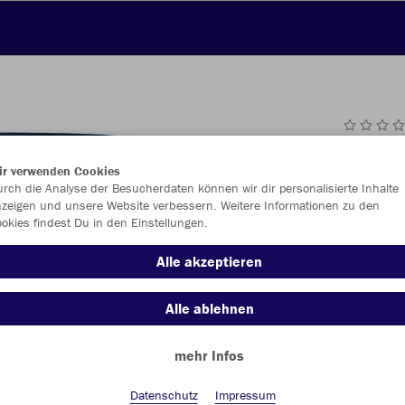
JAK
ir verwenden Cookies
rch die Analyse der Besucherdaten können wir dir personalisierte Inhalte
marine
zeigen und unsere Website verbessern. Weitere Informationen zu den
okies findest Du in den Einstellungen.
Alle akzeptieren
Alle ablehnen
Einzelau
mehr Infos
Kinder (26,
Datenschutz
Impressum