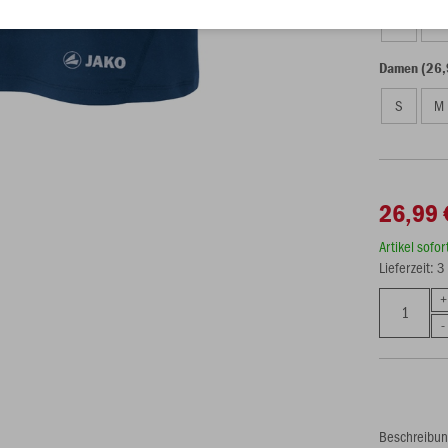
3XS
XX
Damen (26,
S
M
26,99 
Artikel sofo
Lieferzeit: 
Beschreibu