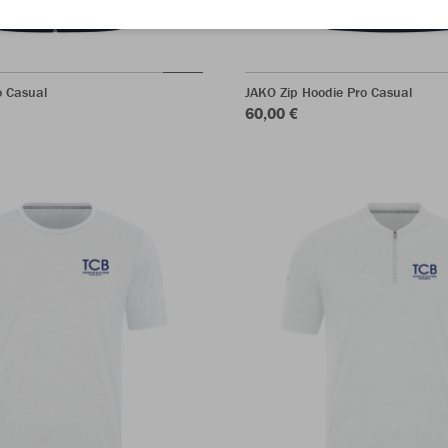
o Casual
JAKO Zip Hoodie Pro Casual
60,00 €