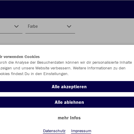
Farbe
ir verwenden Cookies
rch die Analyse der Besucherdaten können wir dir personalisierte Inhalte
zeigen und unsere Website verbessern. Weitere Informationen zu den
okies findest Du in den Einstellungen.
Alle akzeptieren
Alle ablehnen
mehr Infos
Datenschutz
Impressum