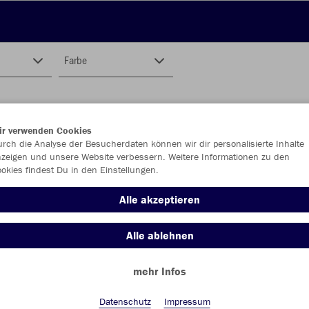
Farbe
ir verwenden Cookies
rch die Analyse der Besucherdaten können wir dir personalisierte Inhalte
zeigen und unsere Website verbessern. Weitere Informationen zu den
okies findest Du in den Einstellungen.
Alle akzeptieren
Alle ablehnen
mehr Infos
Datenschutz
Impressum