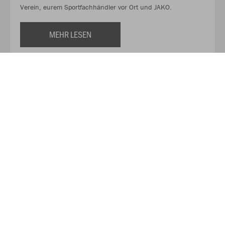
Verein, eurem Sportfachhändler vor Ort und JAKO.
MEHR LESEN
Über JAKO
Aus der Garage zum führenden Teamsport-Ausrüster. Die
Erfolgsgeschichte von JAKO beginnt 1989 und dauert bis
heute an. Seit der Gründung ist es das Ziel von JAKO, der
optimale Partner für alle Teams zu sein. In Deutschland,
weltweit und von der Kreisklasse bis in die Champions