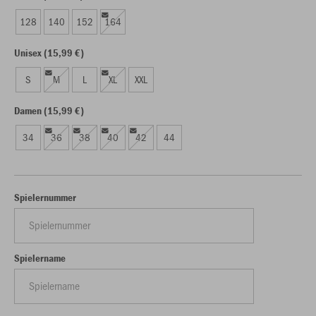
128
140
152
164
Unisex (15,99 €)
S
M
L
XL
XXL
Damen (15,99 €)
34
36
38
40
42
44
Spielernummer
Spielername