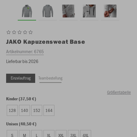
JAKO
Kapuzensweat Base
Artikelnummer:
6765
Lieferbar bis 2026
Einzelauftrag
Teambestellung
Größentabelle
Kinder (37,50 €)
128
140
152
164
Unisex (40,50 €)
S
M
L
XL
XXL
3XL
4XL