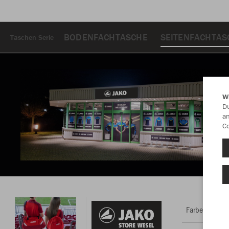
BODENFACHTASCHE
SEITENFACHTAS
Taschen Serie
W
Du
an
Co
Farbe