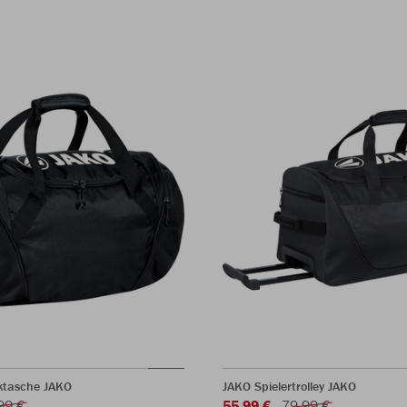
ktasche JAKO
JAKO Spielertrolley JAKO
99 €
55,99 €
79,99 €