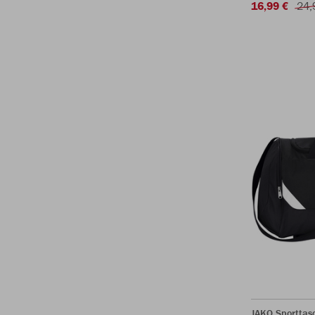
16,99 €
24,
JAKO Sporttasc