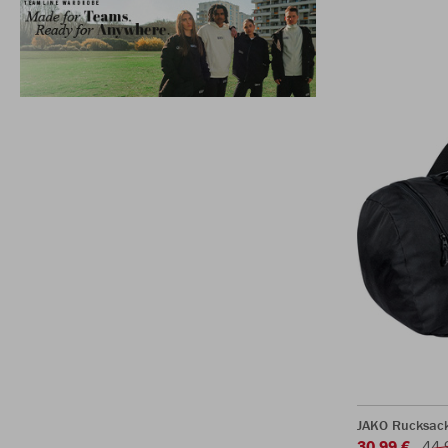
JAKO Rucksac
30,99 €
44,