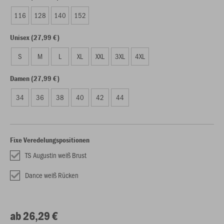
116
128
140
152
Unisex (27,99 €)
S
M
L
XL
XXL
3XL
4XL
Damen (27,99 €)
34
36
38
40
42
44
Fixe Veredelungspositionen
TS Augustin weiß Brust
Dance weiß Rücken
ab 26,29 €