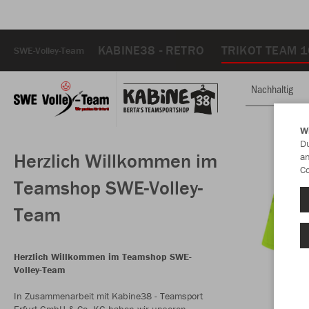
KABINE38 - RETRO
TRIKOT TEAM 
SWE-Volley-Team
Nachhaltig
W
Du
Herzlich Willkommen im
an
Co
Teamshop SWE-Volley-
Team
Herzlich Willkommen im Teamshop SWE-
Volley-Team
In Zusammenarbeit mit Kabine38 - Teamsport
Erfurt GmbH & Co. KG haben wir unseren