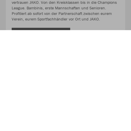
vertrauen JAKO. Von den Kreisklassen bis in die Champions
League. Bambinis, erste Mannschaften und Senioren.
Profitiert ab sofort von der Partnerschaft zwischen eurem
Verein, eurem Sportfachhändler vor Ort und JAKO.
MEHR LESEN
Über JAKO
Aus der Garage zum führenden Teamsport-Ausrüster. Die
Erfolgsgeschichte von JAKO beginnt 1989 und dauert bis