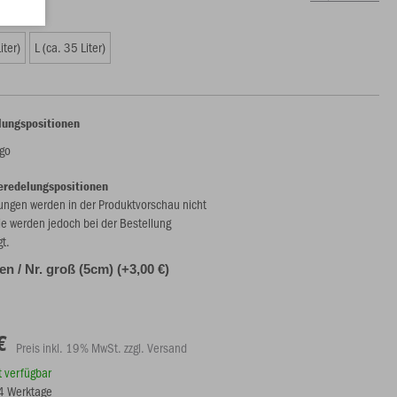
iter)
L (ca. 35 Liter)
lungspositionen
go
eredelungspositionen
ungen werden in der Produktvorschau nicht
ie werden jedoch bei der Bestellung
gt.
len / Nr. groß (5cm) (+3,00 €)
€
Preis inkl. 19% MwSt. zzgl. Versand
rt verfügbar
14 Werktage