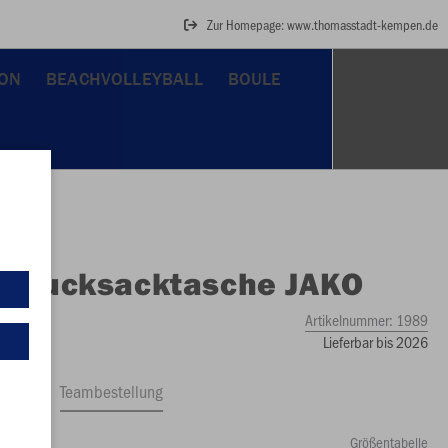
Zur Homepage: www.thomasstadt-kempen.de
ON
BEACHVOLLEYBALL
BOULE
O
Rucksacktasche JAKO
Artikelnummer:
1989
Lieferbar bis 2026
ftrag
Teambestellung
Größentabelle