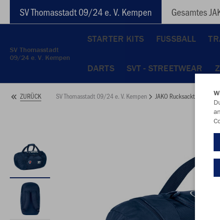
SV Thomasstadt 09/24 e. V. Kempen
Gesamtes JAK
STARTER KITS
FUSSBALL
TR
SV Thomasstadt
09/24 e. V. Kempen
DARTS
SVT - STREETWEAR
W
SV Thomasstadt 09/24 e. V. Kempen
JAKO Rucksacktasche JA
ZURÜCK
Du
an
Co