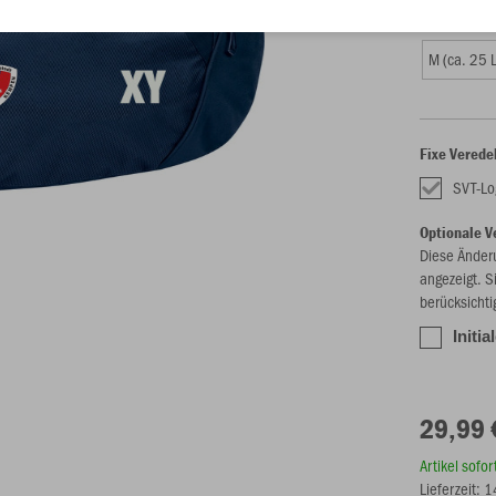
Größe
M (ca. 25 L
Fixe Verede
SVT-Lo
Optionale V
Diese Änder
angezeigt. S
berücksichti
Initia
29,99 
Artikel sofo
Lieferzeit: 