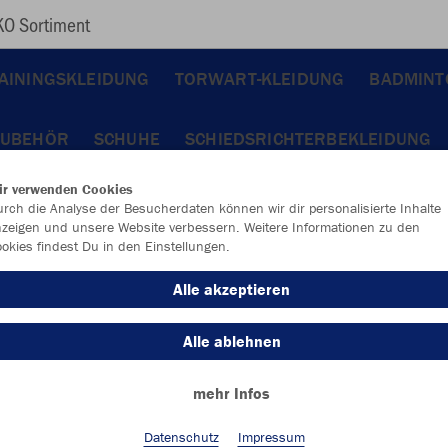
O Sortiment
AININGSKLEIDUNG
TORWART-KLEIDUNG
BADMINT
ZUBEHÖR
SCHUHE
SCHIEDSRICHTERBEKLEIDUNG
ir verwenden Cookies
KO
rch die Analyse der Besucherdaten können wir dir personalisierte Inhalte
zeigen und unsere Website verbessern. Weitere Informationen zu den
okies findest Du in den Einstellungen.
JAK
Alle akzeptieren
Alle ablehnen
Einzelau
mehr Infos
Datenschutz
Impressum