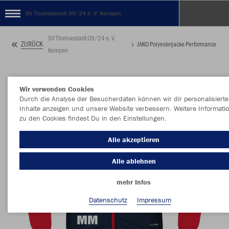
SV Thomasstadt 09/24 e. V. Kempen
SV Thomasstadt 09/24 e. V.
ZURÜCK
JAKO Polyesterjacke Performance
Kempen
Wir verwenden Cookies
Durch die Analyse der Besucherdaten können wir dir personalisierte
Inhalte anzeigen und unsere Website verbessern. Weitere Informati
zu den Cookies findest Du in den Einstellungen.
Alle akzeptieren
Alle ablehnen
mehr Infos
Datenschutz
Impressum