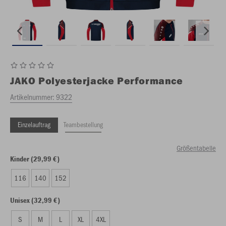
JAKO
Polyesterjacke Performance
Artikelnummer:
9322
Einzelauftrag
Teambestellung
Größentabelle
Kinder (29,99 €)
116
140
152
Unisex (32,99 €)
S
M
L
XL
4XL