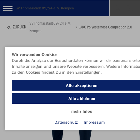
SV Thomasstadt 09/24 e. V. Kempen
SV Thomasstadt 09/24 e. V.
ZURÜCK
JAKO Polyesterhose Competition 2.0
Kempen
Wir verwenden Cookies
Durch die Analyse der Besucherdaten können wir dir personalisierte
Inhalte anzeigen und unsere Website verbessern. Weitere Informati
zu den Cookies findest Du in den Einstellungen.
Alle akzeptieren
Alle ablehnen
mehr Infos
Datenschutz
Impressum