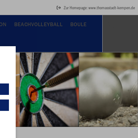
Zur Homepage: www.thomasstadt-kempen.de
ON
BEACHVOLLEYBALL
BOULE