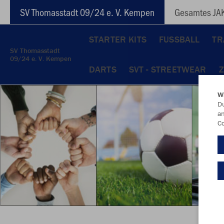
SV Thomasstadt 09/24 e. V. Kempen
Gesamtes JAK
STARTER KITS
FUSSBALL
TR
SV Thomasstadt
09/24 e. V. Kempen
DARTS
SVT - STREETWEAR
W
Du
an
Co