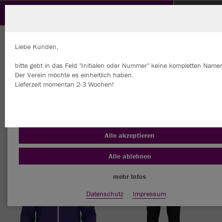
svprag
SV Prag Stuttgart Teamshop powered by
Citysoccer
Liebe Kunden,
bitte gebt in das Feld "Initialen oder Nummer" keine kompletten Namen
Der Verein möchte es einheitlich haben.
Lieferzeit momentan 2-3 Wochen!
Wir verwenden Cookies
Nachhaltig
Farbe
Durch die Analyse der Besucherdaten können wir dir personalisierte
Inhalte anzeigen und unsere Website verbessern. Weitere Informati
zu den Cookies findest Du in den Einstellungen.
Alle akzeptieren
Alle ablehnen
mehr Infos
Datenschutz
Impressum