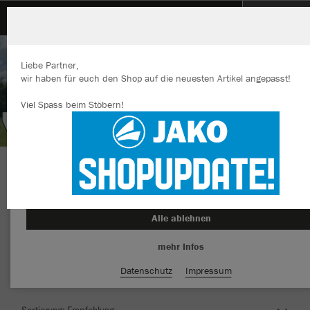
SVL-Trasslberg
Liebe Partner,
wir haben für euch den Shop auf die neuesten Artikel angepasst!
Viel Spass beim Stöbern!
Wir verwenden Cookies
Durch die Analyse der Besucherdaten können wir dir personalisierte
Inhalte anzeigen und unsere Website verbessern. Weitere Informati
zu den Cookies findest Du in den Einstellungen.
Herzlich Willkommen im Teamshop SVL-
Alle akzeptieren
Trasslberg
Alle ablehnen
mehr Infos
Nachhaltig
Farbe
Datenschutz
Impressum