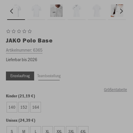
JAKO
Polo Base
Artikelnummer:
6365
Lieferbar bis 2026
Einzelauftrag
Teambestellung
Größentabelle
Kinder (21,19 €)
140
152
164
Unisex (24,39 €)
S
M
L
XL
XXL
3XL
4XL