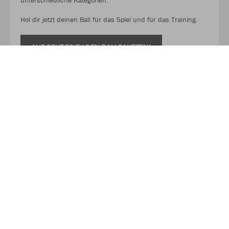
unterschiedliche Kategorien.
Hol dir jetzt deinen Ball für das Spiel und für das Training.
AUF GEHT ES ZU DEN BALLPAKETEN!
Kaufe Deinen Geschenkgutschein zum Verschenken!
Mit unserem Gutschein schenkst du Flexibilität, Qualität und
eine große Auswahl. So kann der oder die Beschenkte selbst
entscheiden, was sie oder er für den nächsten Wettkampf
oder für das nächste Training braucht! Das perfekte