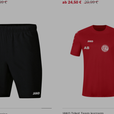
99 €
ab 24,50 €
29,99 €
JAKO Trikot Team kurzarm