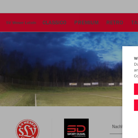
CLASSICO
PREMIUM
RETRO
TA
SV Weser Leteln
W
Du
an
Co
Nachhaltig