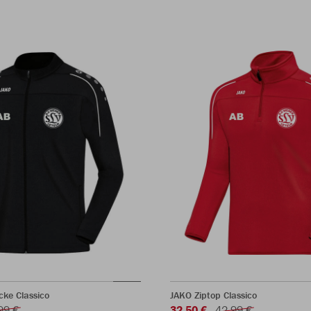
cke Classico
JAKO Ziptop Classico
99 €
32,50 €
42,99 €