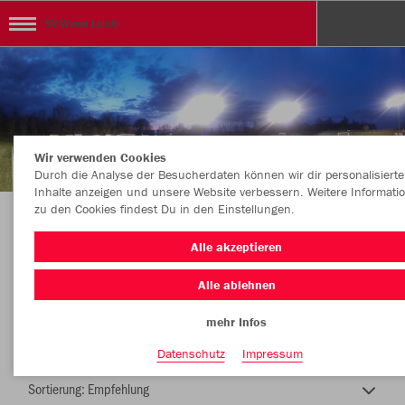
SV Weser Leteln
Wir verwenden Cookies
Durch die Analyse der Besucherdaten können wir dir personalisierte
Inhalte anzeigen und unsere Website verbessern. Weitere Informati
zu den Cookies findest Du in den Einstellungen.
SV WESER LETELN
Alle akzeptieren
Alle ablehnen
mehr Infos
Nachhaltig
Farbe
Datenschutz
Impressum