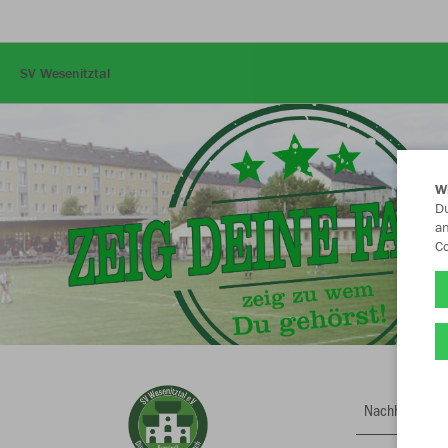
SV Wesenitztal
W
Du
an
Co
Nachhaltig