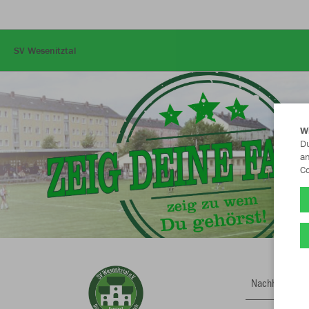
SV Wesenitztal
W
Du
an
Co
Nachhaltig