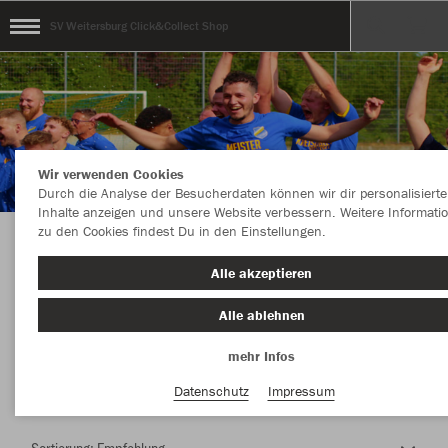
SV Weitersburg Click&Collect Shop
Wir verwenden Cookies
Durch die Analyse der Besucherdaten können wir dir personalisierte
Inhalte anzeigen und unsere Website verbessern. Weitere Informati
zu den Cookies findest Du in den Einstellungen.
Herzlich Willkommen im Teamshop SV
Alle akzeptieren
Weitersburg Click&Collect Shop
Alle ablehnen
mehr Infos
Nachhaltig
Farbe
Datenschutz
Impressum