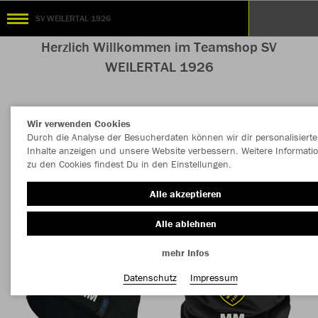
SV WEILERTAL 1926
Herzlich Willkommen im Teamshop SV
WEILERTAL 1926
Wir verwenden Cookies
Farbe
Durch die Analyse der Besucherdaten können wir dir personalisierte
Inhalte anzeigen und unsere Website verbessern. Weitere Informati
zu den Cookies findest Du in den Einstellungen.
Alle akzeptieren
Alle ablehnen
mehr Infos
Datenschutz
Impressum