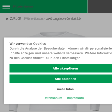
SV Unterdiessen
ZURÜCK
SV Unterdiessen
JAKO Longsleeve Comfort 2.0
Wir verwenden Cookies
Durch die Analyse der Besucherdaten können wir dir personalisierte
Inhalte anzeigen und unsere Website verbessern. Weitere Informati
zu den Cookies findest Du in den Einstellungen.
Alle akzeptieren
Alle ablehnen
mehr Infos
Datenschutz
Impressum