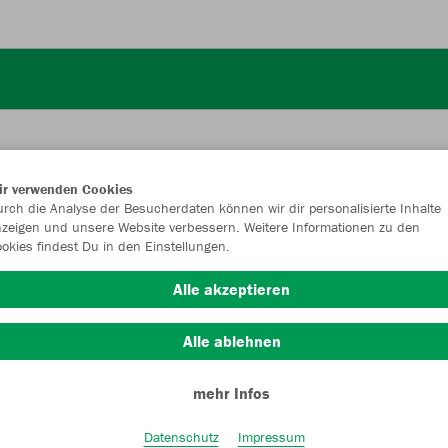
ir verwenden Cookies
rch die Analyse der Besucherdaten können wir dir personalisierte Inhalte
JAK
zeigen und unsere Website verbessern. Weitere Informationen zu den
okies findest Du in den Einstellungen.
schwarz
Alle akzeptieren
Alle ablehnen
mehr Infos
Einzelau
Datenschutz
Impressum