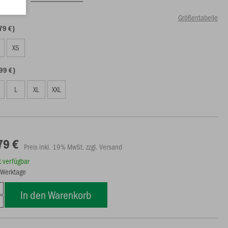
Größentabelle
79 €)
S
XS
99 €)
L
XL
XXL
79 €
Preis inkl. 19% MwSt. zzgl. Versand
rt verfügbar
3 Werktage
In den Warenkorb