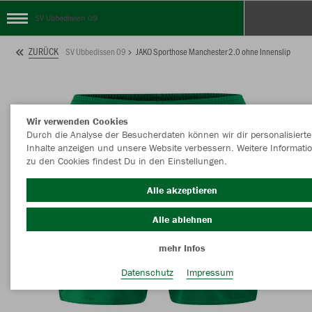
SV Ubbedissen 09
ZURÜCK
SV Ubbedissen 09
JAKO Sporthose Manchester 2.0 ohne Innenslip
Wir verwenden Cookies
Durch die Analyse der Besucherdaten können wir dir personalisierte
Inhalte anzeigen und unsere Website verbessern. Weitere Informati
zu den Cookies findest Du in den Einstellungen.
Alle akzeptieren
Alle ablehnen
mehr Infos
Datenschutz
Impressum