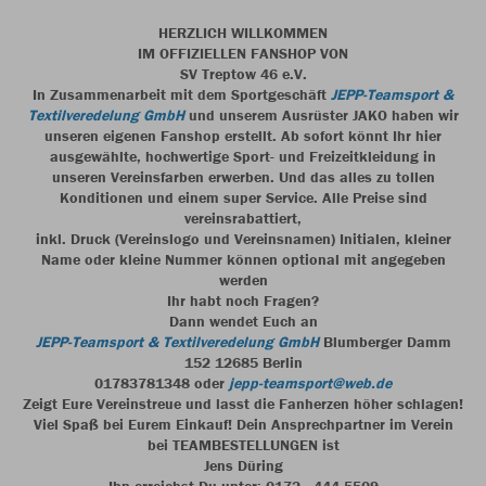
HERZLICH WILLKOMMEN
IM OFFIZIELLEN FANSHOP VON
SV Treptow 46 e.V.
In Zusammenarbeit mit dem Sportgeschäft
JEPP-Teamsport &
Textilveredelung GmbH
und unserem Ausrüster JAKO haben wir
unseren eigenen Fanshop erstellt. Ab sofort könnt Ihr hier
ausgewählte, hochwertige Sport- und Freizeitkleidung in
unseren Vereinsfarben erwerben. Und das alles zu tollen
Konditionen und einem super Service. Alle Preise sind
vereinsrabattiert,
inkl. Druck (Vereinslogo und Vereinsnamen) Initialen, kleiner
Name oder kleine Nummer können optional mit angegeben
werden
Ihr habt noch Fragen?
Dann wendet Euch an
JEPP-Teamsport & Textilveredelung GmbH
Blumberger Damm
152 12685 Berlin
01783781348 oder
jepp-teamsport@web.de
Zeigt Eure Vereinstreue und lasst die Fanherzen höher schlagen!
Viel Spaß bei Eurem Einkauf! Dein Ansprechpartner im Verein
bei TEAMBESTELLUNGEN ist
Jens Düring