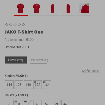
JAKO
T-Shirt One
Artikelnummer:
6100
Lieferbar bis 2031
Einzelauftrag
Teambestellung
Größentabelle
Kinder (20,69 €)
116
128
140
152
164
Unisex (21,99 €)
S
M
L
XL
XXL
3XL
4XL