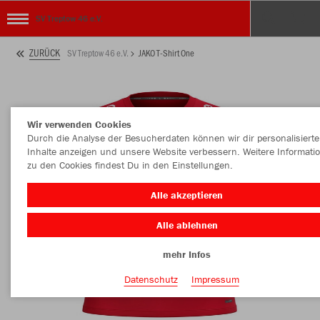
SV Treptow 46 e.V.
ZURÜCK
SV Treptow 46 e.V.
JAKO T-Shirt One
Wir verwenden Cookies
Durch die Analyse der Besucherdaten können wir dir personalisierte
Inhalte anzeigen und unsere Website verbessern. Weitere Informati
zu den Cookies findest Du in den Einstellungen.
Alle akzeptieren
Alle ablehnen
mehr Infos
Datenschutz
Impressum