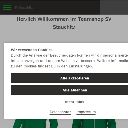
SV Stauchitz
Herzlich Willkommen im Teamshop SV
Stauchitz
Wir verwenden Cookies
Nachhaltig
Farbe
Durch die Analyse der Besucherdaten können wir dir personalisierte
Inhalte anzeigen und unsere Website verbessern. Weitere Informati
zu den Cookies findest Du in den Einstellungen.
Alle akzeptieren
Alle ablehnen
mehr Infos
Datenschutz
Impressum