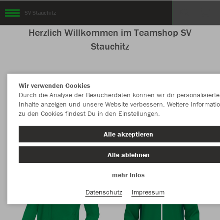
SV Stauchitz
Herzlich Willkommen im Teamshop SV
Stauchitz
Wir verwenden Cookies
Nachhaltig
Farbe
Durch die Analyse der Besucherdaten können wir dir personalisierte
Inhalte anzeigen und unsere Website verbessern. Weitere Informati
zu den Cookies findest Du in den Einstellungen.
Alle akzeptieren
Alle ablehnen
mehr Infos
Datenschutz
Impressum