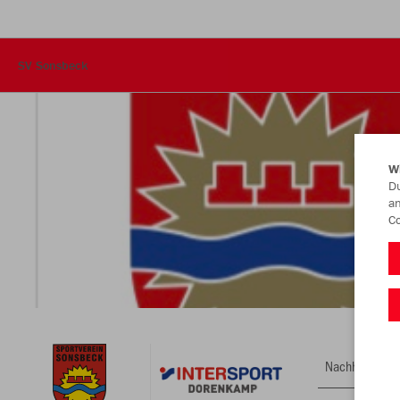
SV Sonsbeck
W
Du
an
Co
Nachhaltig