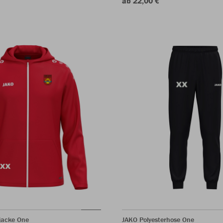
ab 22,00 €
jacke One
JAKO Polyesterhose One