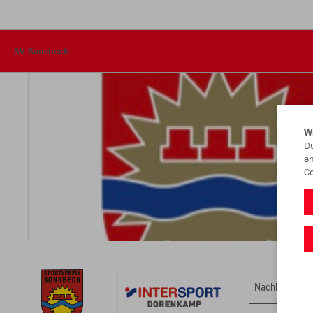
SV Sonsbeck
W
Du
an
Co
Nachhaltig