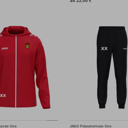
ab 22,00 €
jacke One
JAKO Polyesterhose One