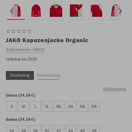
JAKO
Kapuzenjacke Organic
Artikelnummer:
C6820
Lieferbar bis 2030
Einzelauftrag
Teambestellung
Größentabelle
Unisex (34,50 €)
S
M
L
XL
XXL
3XL
4XL
5XL
Damen (34,50 €)
34
36
38
40
42
44
46
48