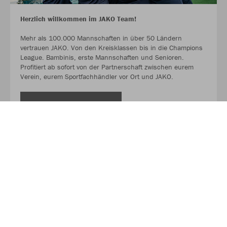
Herzlich willkommen im JAKO Team!
Mehr als 100.000 Mannschaften in über 50 Ländern
vertrauen JAKO. Von den Kreisklassen bis in die Champions
League. Bambinis, erste Mannschaften und Senioren.
Profitiert ab sofort von der Partnerschaft zwischen eurem
Verein, eurem Sportfachhändler vor Ort und JAKO.
MEHR LESEN