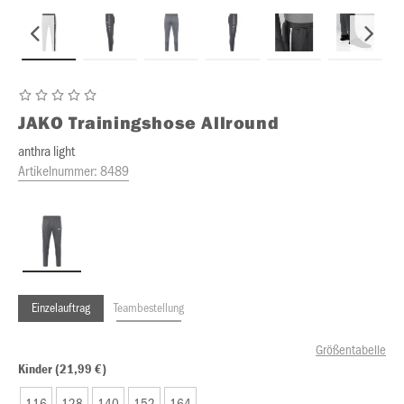
JAKO
Trainingshose Allround
anthra light
Artikelnummer:
8489
Einzelauftrag
Teambestellung
Größentabelle
Kinder (21,99 €)
116
128
140
152
164