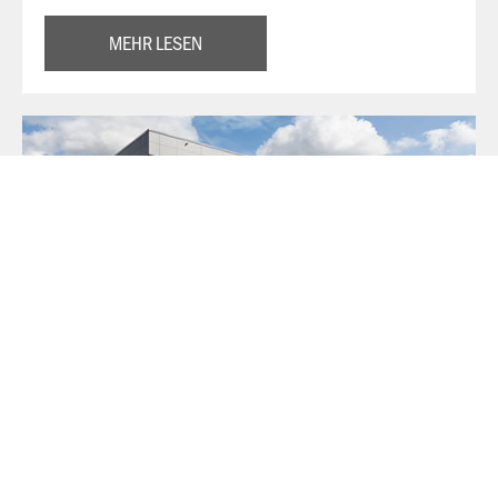
MEHR LESEN
Über JAKO
Aus der Garage zum führenden Teamsport-Ausrüster. Die
Erfolgsgeschichte von JAKO beginnt 1989 und dauert bis
heute an. Seit der Gründung ist es das Ziel von JAKO, der
optimale Partner für alle Teams zu sein. In Deutschland,
weltweit und von der Kreisklasse bis in die Champions
League. WE ARE TEAM!