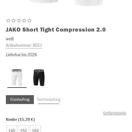
JAKO
Short Tight Compression 2.0
weiß
Artikelnummer:
8551
Lieferbar bis 2026
Einzelauftrag
Teambestellung
Größentabelle
Kinder (15,39 €)
140
152
164