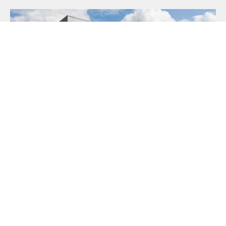
Über JAKO
Aus der Garage zum führenden Teamsport-Ausrüster. Die
Erfolgsgeschichte von JAKO beginnt 1989 und dauert bis
heute an. Seit der Gründung ist es das Ziel von JAKO, der
optimale Partner für alle Teams zu sein. In Deutschland,
weltweit und von der Kreisklasse bis in die Champions
League. WE ARE TEAM!
MEHR LESEN